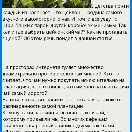
С детства почти
каждый из нас знает, что Цейлон — родина самого
вкусного высокогорного чая. И почти все уедут с
Шри-Ланки с парой-другой коробочек минимум. Так
как и где выбрать цейлонский чай? Как не прогадать
с ценой? Об этом речь пойдет в данной статье.
На просторах интернета гуляет множество
диаметрально противоположных мнений. Кто-то
считает, что чай нужно покупать исключительно на
плантациях, кто-то пишет, что именно на плантациях
чай самый дорогой.
На мой взгляд, все зависит от сорта чая, а также от
распиаренности самой плантации.
К слову, сами ланкийцы, не пьют такой чай, к
которому привыкли мы. Во многих кафе вам
принесут заварочный чайник с двумя пакетами
«Лисма», причем очень плохого качества. Пакеты с