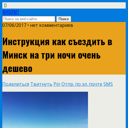
ЖИВОПИТ
07/06/2017 • нет комментариев
Инструкция как съездить в
Минск на три ночи очень
дешево
Поделиться
Твитнуть
Pin
Отпр. по эл. почте
SMS