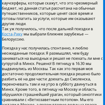
каучсерферы, которые скажут, что это чрезмерный
бюджет, но данная статья рассчитана на обычных
путешественников, которые ценят своё время и
готовы платить за услуги, которые им оказывают
другие люди.
Так уж получилось, что после дальней поездки в
Коста-Рику
мы выбрали ближнее зарубежье —
Белоруссию.
Поездка у нас получилась спонтанно, я люблю
неожиданные поездки. Я размышлял, чем буду
заниматься на выходных и решил не поехать ли мне с
супругой в Минск. Решено! В пятницу в 16.30 мы
выдвинулись из Москвы. Так как это первая моя
достаточно продолжительная поездка решено было
разбить её на две части: доехать до Смоленска,
переночевать там и на утро в субботу двинуться в
Минск. Кроме того, в пятницу на Москву и область
обрушился страшнейший ураган, который синоптики
сравнивали с «Ветхозаветным потопом». Мы его
застали в Москве, а потом вторую волну на трассе —