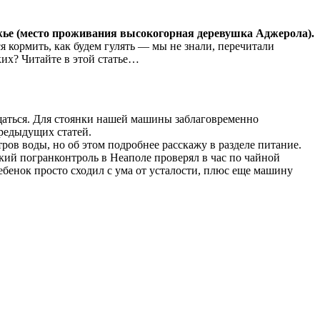
ье (место проживания высокогорная деревушка Аджерола).
я кормить, как будем гулять — мы не знали, перечитали
ких? Читайте в этой статье…
ащаться. Для стоянки нашей машины заблаговременно
предыдущих статей.
ров воды, но об этом подробнее расскажу в разделе питание.
нский погранконтроль в Неаполе проверял в час по чайной
Ребенок просто сходил с ума от усталости, плюс еще машину