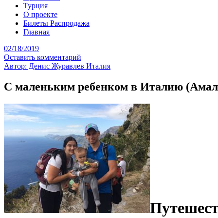
Турция
О проекте
Билеты Распродажа
Главная
02/18/2019
Оставить комментарий
Автор: Денис Журавлев
Италия
С маленьким ребенком в Италию (Амал
Путешест