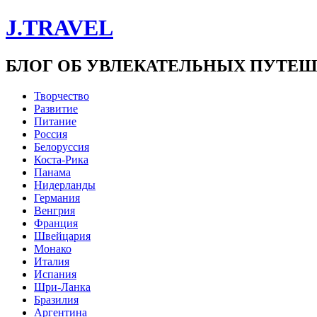
J.TRAVEL
БЛОГ ОБ УВЛЕКАТЕЛЬНЫХ ПУТЕ
Творчество
Развитие
Питание
Россия
Белоруссия
Коста-Рика
Панама
Нидерланды
Германия
Венгрия
Франция
Швейцария
Монако
Италия
Испания
Шри-Ланка
Бразилия
Аргентина