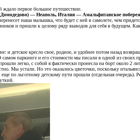
й ждало первое большое путешествие.
 Домодедово) — Неаполь, Италия — Амальфитанское побереж
ренесет наша малышка, что будет с ней в самолете, чем придетс
нников и пришли к целому ряду выводов для себя в будущем. Ка
е: и детское кресло свое, родное, и удобнее потом назад возвр
 самом паркинге и его стоимости мы писали в одной из своих 
рошли легко, с собой я фактически пронесла на борт около 2 лит
Честно. Мы устали. Но это оказались цветочки, поскольку италья
ы еще по льготному детскому пути прошли (отдельная очередь). 
уткий.